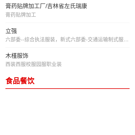
膏药贴牌加工厂/吉林省左氏瑞康
膏药贴牌加工
立强
六部委--综合执法服装，新式六部委-交通运输制式服装，新式六部委-农业制式服装，新式六部委-生态环境制式服装，新式六部委-市场监管制式服装，新式六部委-文化市场制式服装，新式六部委-应急管理制式服装，六部门新式制式服装，新式城市管理执法系列服装，新式综合执法系列，动物卫生监督制式服装，劳动监察制式服装，食品药品监督制式服装，卫生监督制式服装，自然资源制式服装，水政制式服装，烟草制式服装，渔政制式服装，120急救服，医护防护服，工作服，西服等服装系列。
木槿服饰
西装西服校服园服职业装
食品餐饮
湖北四倍体供应链有限公司
湖北四倍体供应链有限公司
熊惠选中俄互贸商品馆
熊惠选中俄互贸商品馆