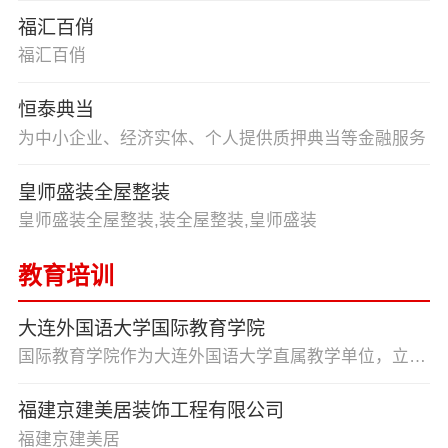
福汇百俏
福汇百俏
恒泰典当
为中小企业、经济实体、个人提供质押典当等金融服务
皇师盛装全屋整装
皇师盛装全屋整装,装全屋整装,皇师盛装
教育培训
大连外国语大学国际教育学院
国际教育学院作为大连外国语大学直属教学单位，立足大连外国语大学专业化、国际化办学资源优势，秉持“开放办学、共享发展、创新管理、服务社会”的办学理念，整合中外优质教育资源，形成学历教育、留学服务和多领域培训相互衔接的教育体系，服务地方经济社会发展，教职员工近100人，构建了“学院搭台、中心管理、部门运营”的新管理格局，形成了国际化特色鲜明的教育生态。复合培养部，以服务为宗旨，以就业为导向，积极响应国家职业教育改革实施方案的号召，挖掘整合校地优势办学资源，建设特色专业群，校企共推教学改革，完善特色人才培养体系，深化职业教育产教双向融合，不断深化办学内涵，创新人才培养模式，走出一条具有大连外国语大学特色的职业教育发展之路。
福建京建美居装饰工程有限公司
福建京建美居