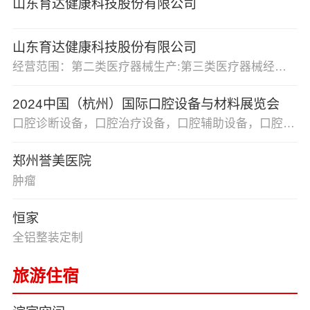
山东育达健康科技股份有限公司
山东育达健康科技股份有限公司
经营范围：第二类医疗器械生产:第三类医疗器械经营:货物进出口:技术进出口;消毒器械销售:消毒器械生产;用于传染病防治的消毒产品生产。(依法须经批准的项目，经相关部门批准后方可开展经营活动，具体经营项目以相关部门批准文件或许可证件为准)一般项目:技术服务、技术开发、技术咨询、技术交流、技术转让、技术推广;健康咨询服务(不含诊疗服务);第二类医疗器械销售:第一类医疗器械销售:第一类医疗器械生产:汽车零配件批发:包装材料及制品销售:新材料技术研发:日用口罩(非医用)销售:日用口罩(非医用)生产:针纺织品销售:产业用纺织制成品销售:产业用纺织制成品制造:计算机软硬件及辅助设备批发:电子产品销售:通讯设备销售:广告制作:广告设计、代理:广告发布(非广播电台、电视台、报刊出版单位):医用口罩批发:机械设备租赁:医护人员防护用品生产(I类医疗器械):医护人员防护用品批发:家具制造:专用设备制造(不含许可类专业设备制造)。(除依法须经批准的项目外，凭营业执照依法自主开展经营活动)
2024中国（杭州）国际口腔设备与材料展览会
口腔诊断设备，口腔治疗设备，口腔辅助设备，口腔护理
郑州誉美医院
肿瘤
恒家
全铝整装定制
旅游住宿