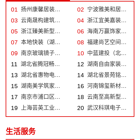
01
扬州康馨居装饰工程材料有限公司
02
宁波雅美和居建材科技有限公司
03
云南晟构建筑建材有限公司
04
浙江宜美嘉装饰工程有限公司
05
浙江臻美新型建材有限公司
06
海南万赢饰家新型建筑材料有限公司
07
本地快装（湖北）科技有限公司
08
福建尚艺空间新材料科技有限公司
09
南京玻璃镜子加工厂
10
中蓝建投（北京）建设有限公司四川第一分公司
11
湖北省腾冠畅实业贸易有限公司
12
湖南自由家装饰工程有限公司
13
湖北省惠物电子商务有限公司
14
湖北省景苑铭居建筑装饰有限公司
15
湖南美学筑家建材有限公司
16
河南锦玺新材料有限责任公司
17
南京市浦口区好邻居家政服务中心
18
云南至高新型建材有限公司
19
上海芸英工业皮带有限公司
20
武汉科琪电子有限公司
生活服务